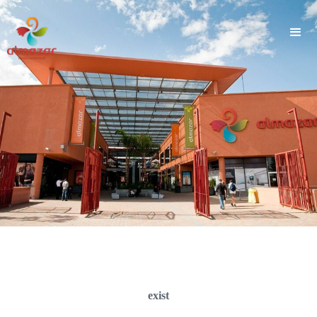
">
exist