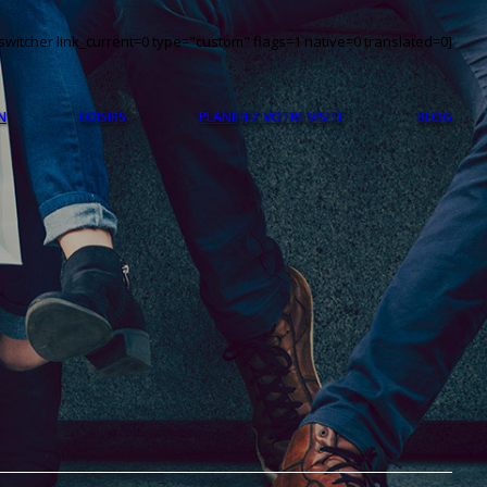
witcher link_current=0 type="custom" flags=1 native=0 translated=0]
N
LOISIRS
PLANIFIEZ VOTRE VISITE
BLOG