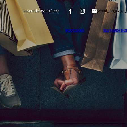
[wpml_language_s
ouvert de 08h30 à 23h
BOUTIQUES
RESTAURATIO