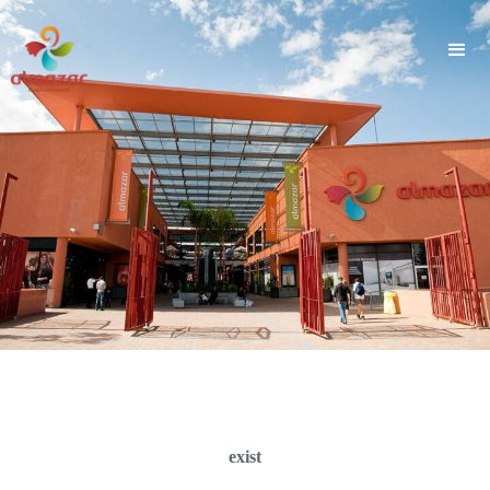
">
exist