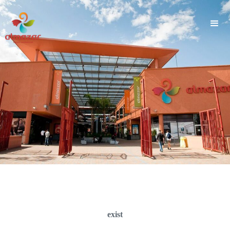
">
exist