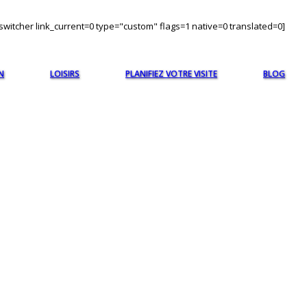
witcher link_current=0 type="custom" flags=1 native=0 translated=0]
N
LOISIRS
PLANIFIEZ VOTRE VISITE
BLOG