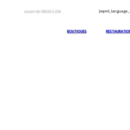
[wpml_language_s
ouvert de 08h30 à 23h
BOUTIQUES
RESTAURATIO