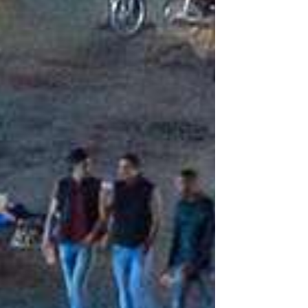
Vivez des moments inoubliables à Almaz
Restaurants, loisirs et animations vous
attendent dans une ambiance chaleureu
jour comme de nuit.
Explorer les loisirs