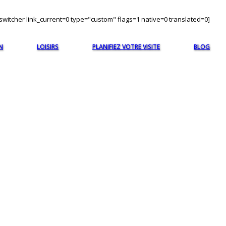
witcher link_current=0 type="custom" flags=1 native=0 translated=0]
N
LOISIRS
PLANIFIEZ VOTRE VISITE
BLOG