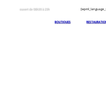
[wpml_language_s
ouvert de 08h30 à 23h
BOUTIQUES
RESTAURATIO