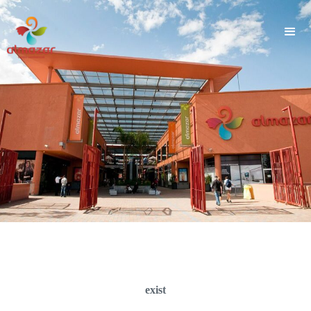
">
exist