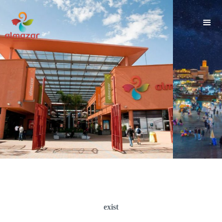
">
exist