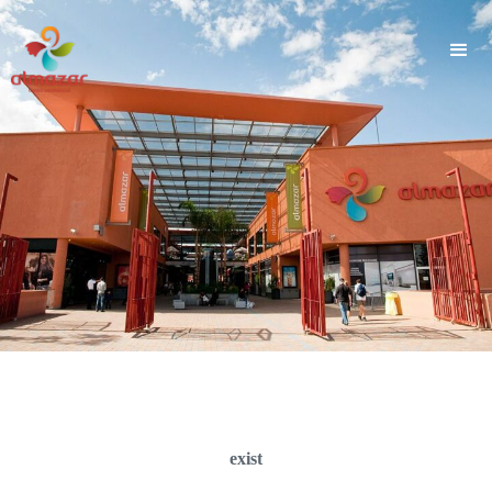
">
exist